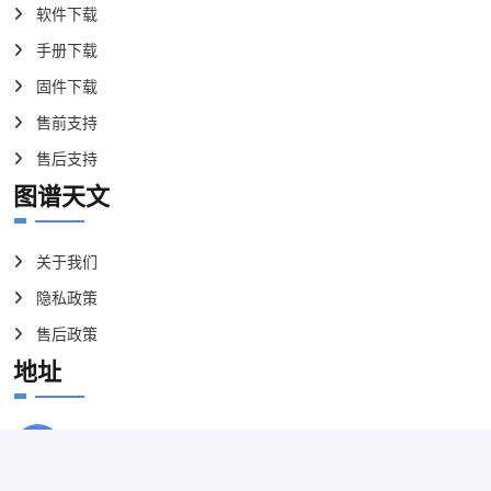
G3M715C相机主体 × 1
USB 3.0数据线（2米，Type-A to Type-
B）× 1
ST4导星线缆（2米）× 1
1.25英寸延长筒 × 1
快速使用指南 × 1