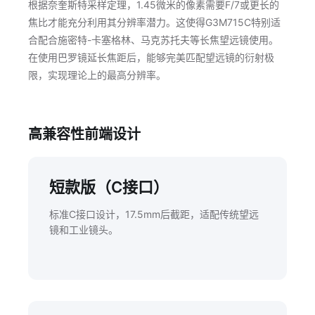
根据奈奎斯特采样定理，1.45微米的像素需要F/7或更长的
焦比才能充分利用其分辨率潜力。这使得G3M715C特别适
合配合施密特-卡塞格林、马克苏托夫等长焦望远镜使用。
在使用巴罗镜延长焦距后，能够完美匹配望远镜的衍射极
限，实现理论上的最高分辨率。
高兼容性前端设计
短款版（C接口）
标准C接口设计，17.5mm后截距，适配传统望远
镜和工业镜头。