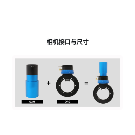
性能参数详表
对数增益
读出噪声
满井电荷
增益值
e-/ADU
(dB)
(e⁻)
(ke⁻)
100
0
1.44
1.35
5.9
177
4.85
0.83
1.00
3.3
316
9.95
0.46
0.72
1.8
1000
19.81
0.15
0.65
0.6
15000
43.35
0.01
0.57
0.04
注：表中显示部分代表性增益值的数据，最
低读取噪声可达0.57e⁻