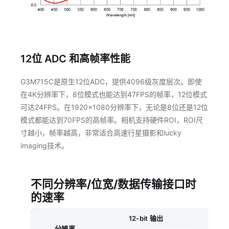
12位 ADC 和高帧率性能
G3M715C是原生12位ADC，提供4096级灰度层次。即使
在4K分辨率下，8位模式也能达到47FPS的帧率，12位模式
可达24FPS。在1920×1080分辨率下，无论是8位还是12位
模式都能达到70FPS的高帧率。相机支持硬件ROI，ROI尺
寸越小，帧率越高，非常适合高速行星摄影和lucky
imaging技术。
不同分辨率/位宽/数据传输接口时
的速率
12-bit 输出
8
分辨率