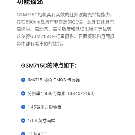
功能描述
G3M715C相机具有高效的红外波段光捕捉能力，
其在850nm处具有非常高的QE值。此外它还具有
高满阱、高动态、高灵敏度和低读出噪声等优势。
这使得G3M715C在行星摄影、日面摄影和月面摄
影中都有着不俗的性能。
G3M715C的特点如下：
IMX715 彩色 CMOS 传感器
分辨率：830万像素（3840×2160）
1.45微米方形像素
1/1.8 英寸画幅
12 位ADC